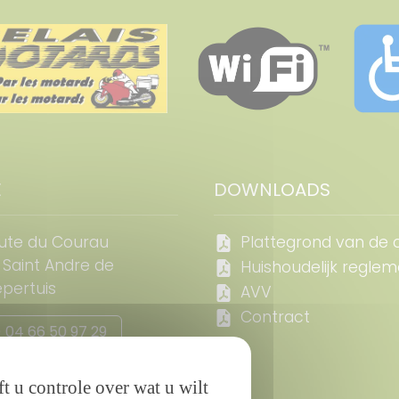
E
DOWNLOADS
ute du Courau
Plattegrond van de
 Saint Andre de
Huishoudelijk regle
pertuis
AVV
Contract
 04 66 50 97 29
 06 85 64 25 17
t u controle over wat u wilt