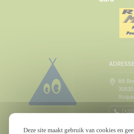
ADRESS
85 Ro
30630
Roque
(+33)
(+33)
Deze site maakt gebruik van cookies en geef