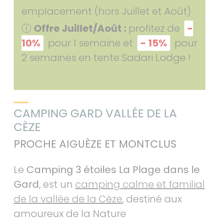
emplacement (hors Juillet et Août)
Offre Juillet/Août :
profitez de
-
ⓘ
10%
pour 1 semaine et
- 15%
pour
2 semaines en tente Sadari Lodge !
CAMPING GARD VALLÉE DE LA
CÈZE
PROCHE AIGUÈZE ET MONTCLUS
Le
Camping 3 étoiles La Plage dans le
Gard
, est un
camping calme et familial
de la vallée de la Cèze
, destiné aux
amoureux de la Nature