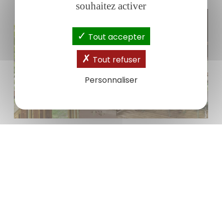
souhaitez activer
Tout accepter
Tout refuser
Personnaliser
INSOLITES - TENTES LODGES
Vous avez envie de confort, ces
locations sans sanitaires avec 2
chambres
séparées et coin cuisine
sont un bon compromis pour les
vacanciers sans équipements mais