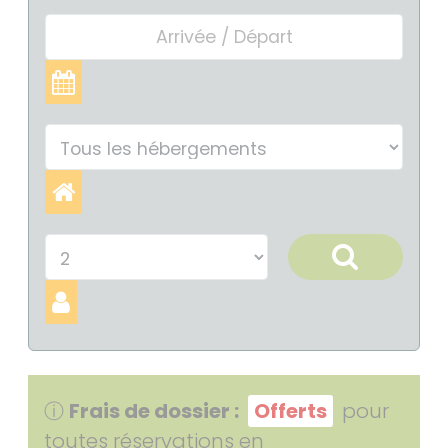
Frais de dossier :
Offerts
pour
ⓘ
toutes réservations en