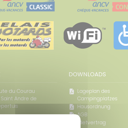
E
DOWNLOADS
ute du Courau
Lageplan des
 Saint Andre de
Campingplatzes
pertuis
Hausordnung
AGB
 04 66 50 97 29
Mietvertrag