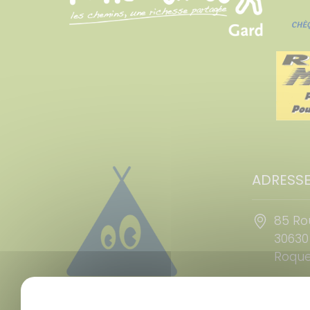
ADRESS
85 Ro
30630
Roque
(+33)